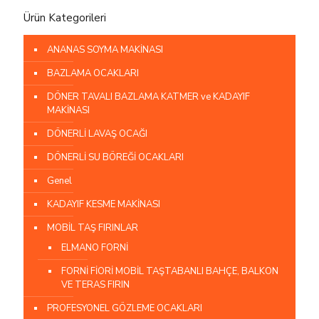
Ürün Kategorileri
ANANAS SOYMA MAKİNASI
BAZLAMA OCAKLARI
DÖNER TAVALI BAZLAMA KATMER ve KADAYIF
MAKİNASI
DÖNERLİ LAVAŞ OCAĞI
DÖNERLİ SU BÖREĞİ OCAKLARI
Genel
KADAYIF KESME MAKİNASI
MOBİL TAŞ FIRINLAR
ELMANO FORNİ
FORNİ FİORİ MOBİL TAŞTABANLI BAHÇE, BALKON
VE TERAS FIRIN
PROFESYONEL GÖZLEME OCAKLARI