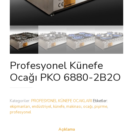
Profesyonel Künefe
Ocağı PKO 6880-2B2O
Kategoriler:
PROFESYONEL KÜNEFE OCAKLARI
Etiketler:
ekipmanları
,
endüstriyel
,
künefe
,
makinası
,
ocağı
,
pişirme
,
profesyonel
Açıklama