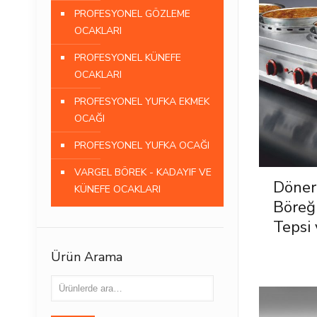
PROFESYONEL GÖZLEME
OCAKLARI
PROFESYONEL KÜNEFE
OCAKLARI
PROFESYONEL YUFKA EKMEK
OCAĞI
PROFESYONEL YUFKA OCAĞI
VARGEL BÖREK - KADAYIF VE
Döner
KÜNEFE OCAKLARI
Böreğ
Tepsi 
Ürün Arama