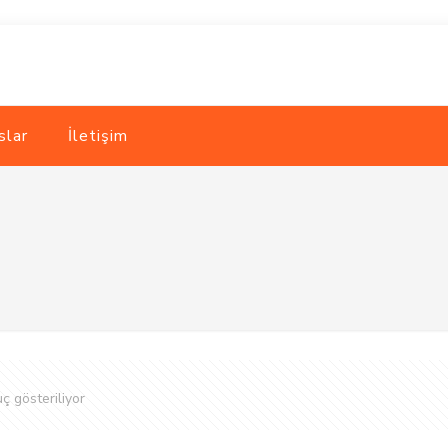
slar
İletişim
ç gösteriliyor