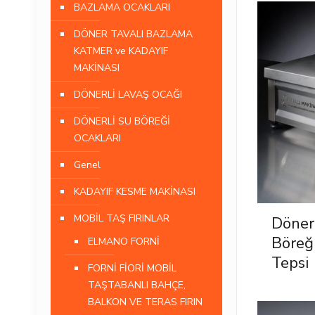
BAZLAMA OCAKLARI
DÖNER TAVALI BAZLAMA
KATMER ve KADAYIF
MAKİNASI
DÖNERLİ LAVAŞ OCAĞI
DÖNERLİ SU BÖREĞİ
OCAKLARI
Genel
KADAYIF KESME MAKİNASI
MOBİL TAŞ FIRINLAR
Döner
Böreğ
ELMANO FORNİ
Tepsi
FORNİ FİORİ MOBİL
TAŞTABANLI BAHÇE,
BALKON VE TERAS FIRIN