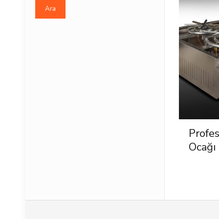
Ara
Profe
Ocağı