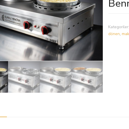
Benm
Kategoriler
dönen
,
mak