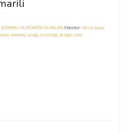
arili
:
DÖNERLİ SU BÖREĞİ OCAKLARI
Etiketler:
40 cm tepsi
,
inası
,
motorlu
,
ocağı
,
su böreği
,
tezgah üstü