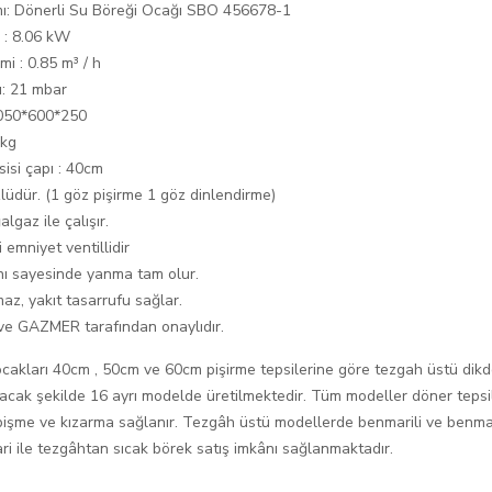
mı: Dönerli Su Böreği Ocağı SBO 456678-1
e : 8.06 kW
mi : 0.85 m³ / h
ı: 21 mbar
1050*600*250
 kg
sisi çapı : 40cm
üdür. (1 göz pişirme 1 göz dinlendirme)
lgaz ile çalışır.
 emniyet ventillidir
nı sayesinde yanma tam olur.
az, yakıt tasarrufu sağlar.
 ve GAZMER tarafından onaylıdır.
cakları 40cm , 50cm ve 60cm pişirme tepsilerine göre tezgah üstü dikdö
lacak şekilde 16 ayrı modelde üretilmektedir. Tüm modeller döner teps
 pişme ve kızarma sağlanır. Tezgâh üstü modellerde benmarili ve benma
i ile tezgâhtan sıcak börek satış imkânı sağlanmaktadır.