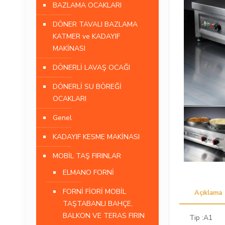
BAZLAMA OCAKLARI
DÖNER TAVALI BAZLAMA
KATMER ve KADAYIF
MAKİNASI
DÖNERLİ LAVAŞ OCAĞI
DÖNERLİ SU BÖREĞİ
OCAKLARI
Genel
KADAYIF KESME MAKİNASI
MOBİL TAŞ FIRINLAR
ELMANO FORNİ
FORNİ FİORİ MOBİL
Açıklama
TAŞTABANLI BAHÇE,
BALKON VE TERAS FIRIN
Tip :A1