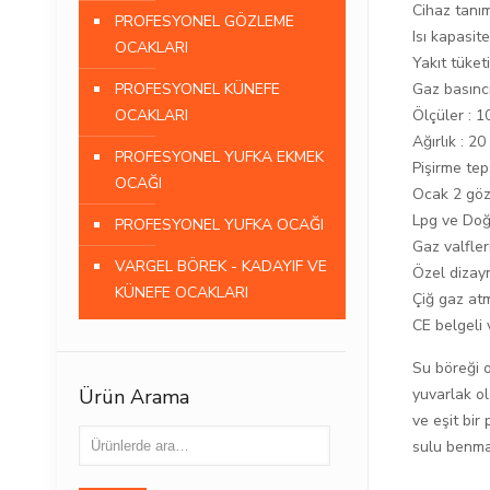
Cihaz tanı
PROFESYONEL GÖZLEME
Isı kapasit
OCAKLARI
Yakıt tüketi
Gaz basınc
PROFESYONEL KÜNEFE
Ölçüler : 
OCAKLARI
Ağırlık : 20
PROFESYONEL YUFKA EKMEK
Pişirme tep
OCAĞI
Ocak 2 gözl
Lpg ve Doğa
PROFESYONEL YUFKA OCAĞI
Gaz valfleri
VARGEL BÖREK - KADAYIF VE
Özel dizay
KÜNEFE OCAKLARI
Çiğ gaz atm
CE belgeli
Su böreği o
yuvarlak o
Ürün Arama
ve eşit bir
sulu benmar