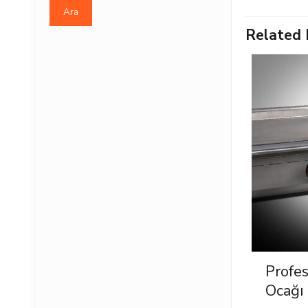
Ara
Related 
Profe
Ocağı