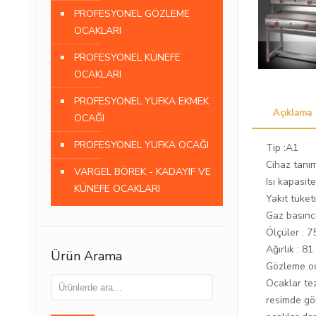
PROFESYONEL GÖZLEME
OCAKLARI
PROFESYONEL KÜNEFE
OCAKLARI
PROFESYONEL YUFKA EKMEK
Açıklama
OCAĞI
PROFESYONEL YUFKA OCAĞI
Tip :A1
Cihaz tanı
VARGEL BÖREK - KADAYIF VE
Isı kapasit
KÜNEFE OCAKLARI
Yakıt tüketi
Gaz basınc
Ölçüler :
Ağırlık : 81
Ürün Arama
Gözleme oc
Ocaklar tez
resimde gör