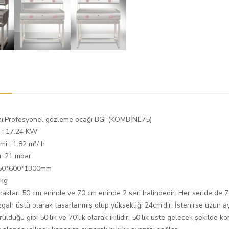
mı:Profesyonel gözleme ocağı BGI (KOMBİNE75)
e : 17.24 KW
mi : 1.82 m³/ h
ı: 21 mbar
 750*600*1300mm
 kg
akları 50 cm eninde ve 70 cm eninde 2 seri halindedir. Her seride de 
gah üstü olarak tasarlanmış olup yüksekliği 24cm’dir. İstenirse uzun ay
üldüğü gibi 50’lık ve 70’lık olarak ikilidir. 50’lık üste gelecek şekilde k