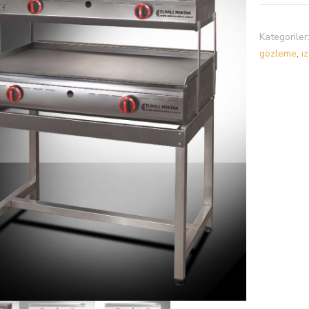
Kategoriler
gözleme
,
ı