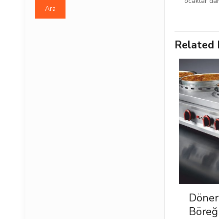
ocaklar da
Ara
Related 
Döner
Böreğ