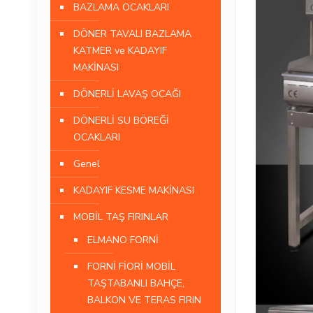
BAZLAMA OCAKLARI
DÖNER TAVALI BAZLAMA
KATMER ve KADAYIF
MAKİNASI
DÖNERLİ LAVAŞ OCAĞI
DÖNERLİ SU BÖREĞİ
OCAKLARI
Genel
KADAYIF KESME MAKİNASI
MOBİL TAŞ FIRINLAR
ELMANO FORNİ
FORNİ FİORİ MOBİL
TAŞTABANLI BAHÇE,
BALKON VE TERAS FIRIN