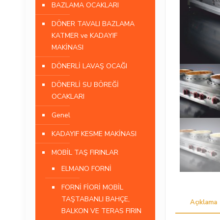
BAZLAMA OCAKLARI
DÖNER TAVALI BAZLAMA
KATMER ve KADAYIF
MAKİNASI
DÖNERLİ LAVAŞ OCAĞI
DÖNERLİ SU BÖREĞİ
OCAKLARI
Genel
KADAYIF KESME MAKİNASI
MOBİL TAŞ FIRINLAR
ELMANO FORNİ
FORNİ FİORİ MOBİL
TAŞTABANLI BAHÇE,
Açıklama
BALKON VE TERAS FIRIN