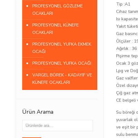
Tip :A1
PROFESYONEL GÖZLEME
Cihaz tanı
OCAKLARI
Isı kapasit
PROFESYONEL KÜNEFE
Yakıt tüketi
OCAKLARI
Gaz basınc
Ölçüler : 
PROFESYONEL YUFKA EKMEK
Ağırlık : 36
OCAĞI
Pişirme tep
Ocak 3 gözl
PROFESYONEL YUFKA OCAĞI
Lpg ve Doğa
VARGEL BÖREK - KADAYIF VE
Gaz valfleri
KÜNEFE OCAKLARI
Özel dizay
Çiğ gaz atm
CE belgeli
Ürün Arama
Su böreği o
yuvarlak o
ve eşit bir
sulu benmar