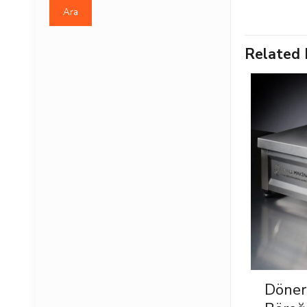
Ara
Related 
Döner