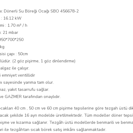
mı: Dönerli Su Böreği Ocağı SBO 456678-2
e : 16.12 kW
mi : 1.70 m³ / h
ı: 21 mbar
1950*700*250
 kg
sisi çapı : 50cm
üdür. (2 göz pişirme, 1 göz dinlendirme)
lgaz ile çalışır.
 emniyet ventillidir
nı sayesinde yanma tam olur.
az, yakıt tasarrufu sağlar.
 ve GAZMER tarafından onaylıdır.
cakları 40 cm , 50 cm ve 60 cm pişirme tepsilerine göre tezgah üstü dik
lacak şekilde 16 ayrı modelde üretilmektedir. Tüm modeller döner teps
 pişme ve kızarma sağlanır. Tezgâh üstü modellerde benmarili ve benma
i ile tezgâhtan sıcak börek satış imkânı sağlanmaktadır.