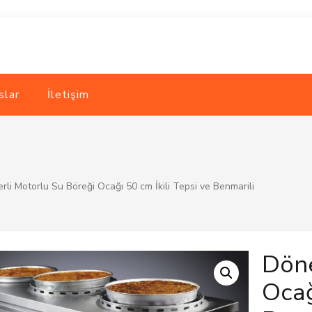
slar
İletişim
rli Motorlu Su Böreği Ocağı 50 cm İkili Tepsi ve Benmarili
Döne
Ocağ