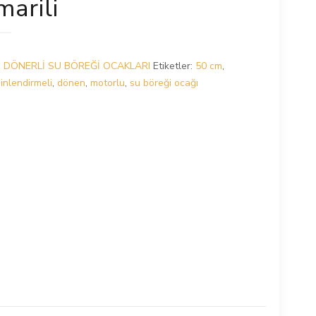
arili
:
DÖNERLİ SU BÖREĞİ OCAKLARI
Etiketler:
50 cm
,
inlendirmeli
,
dönen
,
motorlu
,
su böreği ocağı