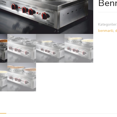
Benm
Kategoriler
benmarili
,
d