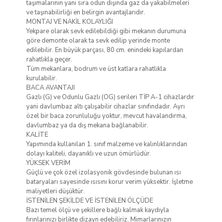
taşımalarının yanı sıra odun dışında gaz da yakabilmeleri
ve taşınabilirliği en belirgin avantajlarıdır.
MONTAJ VE NAKİL KOLAYLIĞI
Yekpare olarak sevk edilebildiği gibi mekanın durumuna
göre demonte olarak ta sevk edilip yerinde monte
edilebilir. En büyük parçası, 80 cm. enindeki kapılardan
rahatlıkla geçer.
Tüm mekanlara, bodrum ve üst katlara rahatlıkla
kurulabilir.
BACA AVANTAJI
Gazlı (G) ve Odunlu Gazlı (OG) serileri TİP A-1 cihazlardır
yani davlumbaz altı çalışabilir cihazlar sınıfındadır. Ayrı
özel bir baca zorunluluğu yoktur, mevcut havalandırma,
davlumbaz ya da dış mekana bağlanabilir.
KALİTE
Yapımında kullanılan 1. sınıf malzeme ve kalınlıklarından
dolayı kaliteli, dayanıklı ve uzun ömürlüdür.
YÜKSEK VERİM
Güçlü ve çok özel izolasyonik gövdesinde bulunan ısı
bataryaları sayesinde ısısını korur verim yüksektir. İşletme
maliyetleri düşüktür.
İSTENİLEN ŞEKİLDE VE İSTENİLEN ÖLÇÜDE
Bazı temel ölçü ve şekillere bağlı kalmak kaydıyla
fırınlarınızı birlikte dizayn edebiliriz. Mimarlarınızın