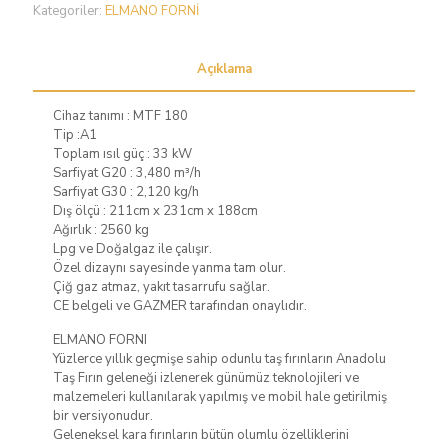
Kategoriler:
ELMANO FORNİ
Açıklama
Cihaz tanımı : MTF 180
Tip :A1
Toplam ısıl güç : 33 kW
Sarfiyat G20 : 3,480 m³/h
Sarfiyat G30 : 2,120 kg/h
Dış ölçü : 211cm x 231cm x 188cm
Ağırlık : 2560 kg
Lpg ve Doğalgaz ile çalışır.
Özel dizaynı sayesinde yanma tam olur.
Çiğ gaz atmaz, yakıt tasarrufu sağlar.
CE belgeli ve GAZMER tarafından onaylıdır.
ELMANO FORNI
Yüzlerce yıllık geçmişe sahip odunlu taş fırınların Anadolu
Taş Fırın geleneği izlenerek günümüz teknolojileri ve
malzemeleri kullanılarak yapılmış ve mobil hale getirilmiş
bir versiyonudur.
Geleneksel kara fırınların bütün olumlu özelliklerini