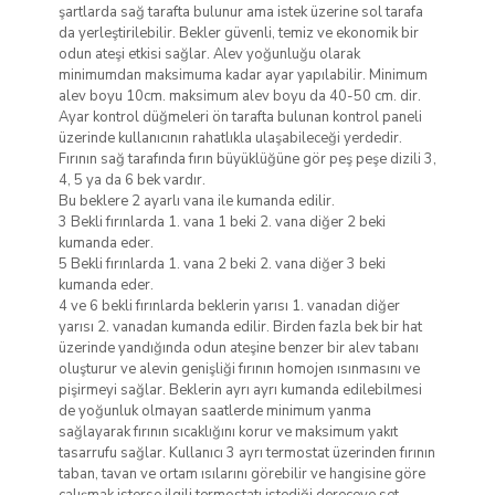
şartlarda sağ tarafta bulunur ama istek üzerine sol tarafa
da yerleştirilebilir. Bekler güvenli, temiz ve ekonomik bir
odun ateşi etkisi sağlar. Alev yoğunluğu olarak
minimumdan maksimuma kadar ayar yapılabilir. Minimum
alev boyu 10cm. maksimum alev boyu da 40-50 cm. dir.
Ayar kontrol düğmeleri ön tarafta bulunan kontrol paneli
üzerinde kullanıcının rahatlıkla ulaşabileceği yerdedir.
Fırının sağ tarafında fırın büyüklüğüne gör peş peşe dizili 3,
4, 5 ya da 6 bek vardır.
Bu beklere 2 ayarlı vana ile kumanda edilir.
3 Bekli fırınlarda 1. vana 1 beki 2. vana diğer 2 beki
kumanda eder.
5 Bekli fırınlarda 1. vana 2 beki 2. vana diğer 3 beki
kumanda eder.
4 ve 6 bekli fırınlarda beklerin yarısı 1. vanadan diğer
yarısı 2. vanadan kumanda edilir. Birden fazla bek bir hat
üzerinde yandığında odun ateşine benzer bir alev tabanı
oluşturur ve alevin genişliği fırının homojen ısınmasını ve
pişirmeyi sağlar. Beklerin ayrı ayrı kumanda edilebilmesi
de yoğunluk olmayan saatlerde minimum yanma
sağlayarak fırının sıcaklığını korur ve maksimum yakıt
tasarrufu sağlar. Kullanıcı 3 ayrı termostat üzerinden fırının
taban, tavan ve ortam ısılarını görebilir ve hangisine göre
çalışmak isterse ilgili termostatı istediği dereceye set