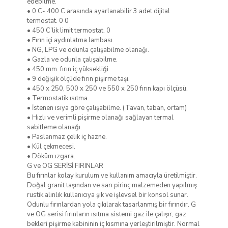
edebilme.
• 0 C- 400 C arasında ayarlanabilir 3 adet dijital
termostat. 0 0
• 450 C’lik limit termostat. 0
• Fırın içi aydınlatma lambası.
• NG, LPG ve odunla çalışabilme olanağı.
• Gazla ve odunla çalışabilme.
• 450 mm. fırın iç yüksekliği.
• 9 değişik ölçüde fırın pişirme taşı.
• 450 x 250, 500 x 250 ve 550 x 250 fırın kapı ölçüsü.
• Termostatik ısıtma.
• İstenen ısıya göre çalışabilme. (Tavan, taban, ortam)
• Hızlı ve verimli pişirme olanağı sağlayan termal
sabitleme olanağı.
• Paslanmaz çelik iç hazne.
• Kül çekmecesi.
• Döküm ızgara.
G ve OG SERİSİ FIRINLAR
Bu fırınlar kolay kurulum ve kullanım amacıyla üretilmiştir.
Doğal granit taşından ve sarı pirinç malzemeden yapılmış
rustik alınlık kullanıcıya şık ve işlevsel bir konsol sunar.
Odunlu fırınlardan yola çıkılarak tasarlanmış bir fırındır. G
ve OG serisi fırınların ısıtma sistemi gaz ile çalışır, gaz
bekleri pişirme kabininin iç kısmına yerleştirilmiştir. Normal