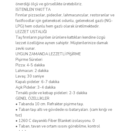
önerdiği ölçü ve görsellikte üretebiliriz.
İSTENİLEN YAKITTA
Fırınlar pizzacılar, pideciler, lahmacuncular, restoranlar ve
fastfoodlar için geleneksel odunlu, geleneksel gazlı (NG-
LPG) hem odunlu hem gazlı olarak üretilmektedir.
LEZZET USTALIĞI
Taş fırınların pişirilen ürünlere kattıkları kendine özgü
lezzet özelliğine aynen sahiptir. Müşterilerinize damak
zevki sunar.
UYGUN ZAMANDA LEZZETLİ PİŞİRME
Pişirme Süreleri
Pizza: 4-5 dakika
Lahmacun: 2 dakika
Lavaş: 30 saniye
Kapalı pideler: 6-7 dakika
Açık Pideler: 3-4 dakika
Tırnaklı pide ve kebap pideleri: 2-3 dakika
GENEL ÖZELLİKLER
• Tabanda 10 cm. Refrakter pişirme taşı.
• Taban taşı altı ve gövdede ısı bataryaları. (cam kırığı ve
tuz)
• 1260 C dayanıklı Fiber Blanket izolasyonu. 0
• Taban, tavan ve ortam ısısını görebilme, kontrol