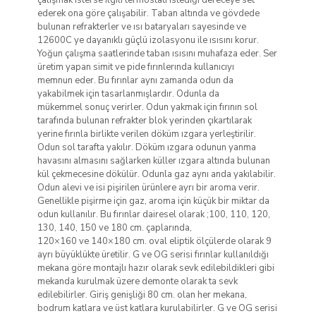
ederek ona göre çalışabilir. Taban altında ve gövdede
bulunan refrakterler ve ısı bataryaları sayesinde ve
12600C ye dayanıklı güçlü izolasyonu ile ısısını korur.
Yoğun çalışma saatlerinde taban ısısını muhafaza eder. Ser
üretim yapan simit ve pide fırınlerında kullanıcıyı
memnun eder. Bu fırınlar aynı zamanda odun da
yakabilmek için tasarlanmışlardır. Odunla da
mükemmel sonuç verirler. Odun yakmak için fırının sol
tarafında bulunan refrakter blok yerinden çıkartılarak
yerine fırınla birlikte verilen döküm ızgara yerleştirilir.
Odun sol tarafta yakılır. Döküm ızgara odunun yanma
havasını almasını sağlarken küller ızgara altında bulunan
kül çekmecesine dökülür. Odunla gaz aynı anda yakılabilir.
Odun alevi ve isi pişirilen ürünlere ayrı bir aroma verir.
Genellikle pişirme için gaz, aroma için küçük bir miktar da
odun kullanılır. Bu fırınlar dairesel olarak ;100, 110, 120,
130, 140, 150 ve 180 cm. çaplarında,
120×160 ve 140×180 cm. oval eliptik ölçülerde olarak 9
ayrı büyüklükte üretilir. G ve OG serisi fırınlar kullanıldığı
mekana göre montajlı hazır olarak sevk edilebildikleri gibi
mekanda kurulmak üzere demonte olarak ta sevk
edilebilirler. Giriş genişliği 80 cm. olan her mekana,
bodrum katlara ve üst katlara kurulabilirler. G ve OG serisi