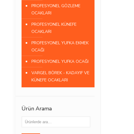
PROFESYONEL GÖZLEME
OCAKLARI
PROFESYONEL KÜNEFE
OCAKLARI
PROFESYONEL YUFKA EKMEK
OCAĞI
PROFESYONEL YUFKA OCAĞI
VARGEL BÖREK - KADAYIF VE
KÜNEFE OCAKLARI
Ürün Arama