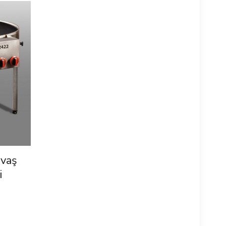
avaş
i