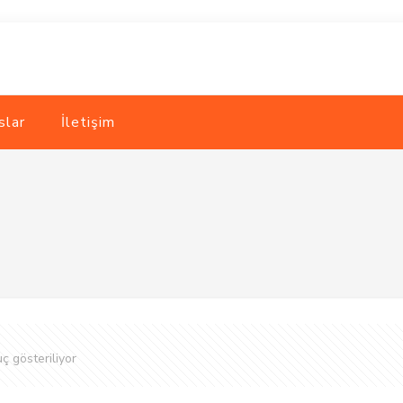
slar
İletişim
ç gösteriliyor