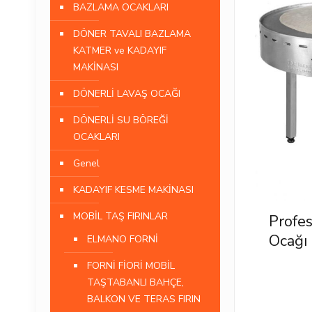
BAZLAMA OCAKLARI
DÖNER TAVALI BAZLAMA
KATMER ve KADAYIF
MAKİNASI
DÖNERLİ LAVAŞ OCAĞI
DÖNERLİ SU BÖREĞİ
OCAKLARI
Genel
KADAYIF KESME MAKİNASI
MOBİL TAŞ FIRINLAR
Profe
Ocağı
ELMANO FORNİ
FORNİ FİORİ MOBİL
TAŞTABANLI BAHÇE,
BALKON VE TERAS FIRIN