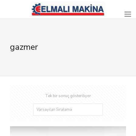
gazmer
Tek bir sonuç gösteriliyor