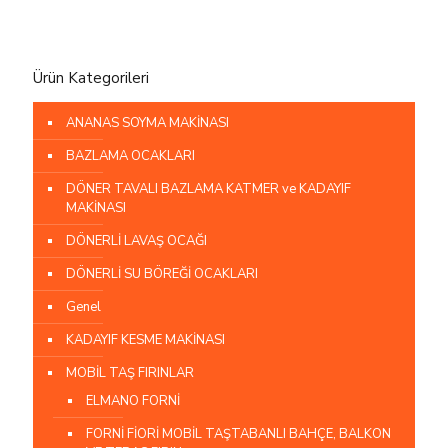
Ürün Kategorileri
ANANAS SOYMA MAKİNASI
BAZLAMA OCAKLARI
DÖNER TAVALI BAZLAMA KATMER ve KADAYIF
MAKİNASI
DÖNERLİ LAVAŞ OCAĞI
DÖNERLİ SU BÖREĞİ OCAKLARI
Genel
KADAYIF KESME MAKİNASI
MOBİL TAŞ FIRINLAR
ELMANO FORNİ
FORNİ FİORİ MOBİL TAŞTABANLI BAHÇE, BALKON