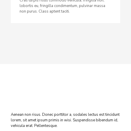
Cras turpis risus commodo vehicula, fringilla non,
lobortis eu, fringilla condimentum, pulvinar massa
non purus. Class aptent taciti.
Aenean non risus. Donec porttitor a, sodales lectus est tincidunt
lorem, sit amet ipsum primis in wisi. Suspendisse bibendum id,
vehicula erat. Pellentesque.