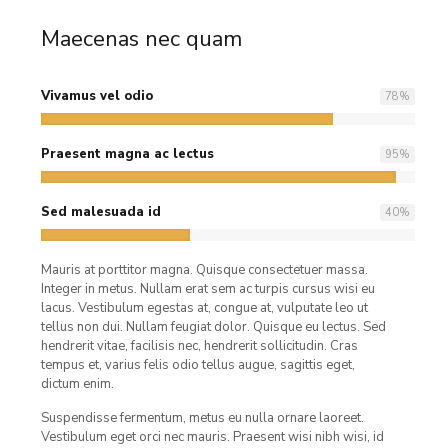
Maecenas nec quam
Vivamus vel odio
78
%
Praesent magna ac lectus
95
%
Sed malesuada id
40
%
Mauris at porttitor magna. Quisque consectetuer massa.
Integer in metus. Nullam erat sem ac turpis cursus wisi eu
lacus. Vestibulum egestas at, congue at, vulputate leo ut
tellus non dui. Nullam feugiat dolor. Quisque eu lectus. Sed
hendrerit vitae, facilisis nec, hendrerit sollicitudin. Cras
tempus et, varius felis odio tellus augue, sagittis eget,
dictum enim.
Suspendisse fermentum, metus eu nulla ornare laoreet.
Vestibulum eget orci nec mauris. Praesent wisi nibh wisi, id